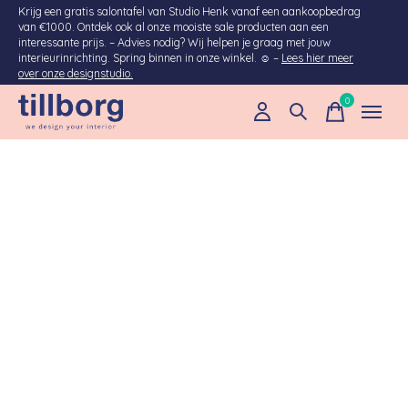
Krijg een gratis salontafel van Studio Henk vanaf een aankoopbedrag
van €1000. Ontdek ook al onze mooiste sale producten aan een
interessante prijs. – Advies nodig? Wij helpen je graag met jouw
interieurinrichting. Spring binnen in onze winkel. ☺ –
Lees hier meer
over onze designstudio.
0
items