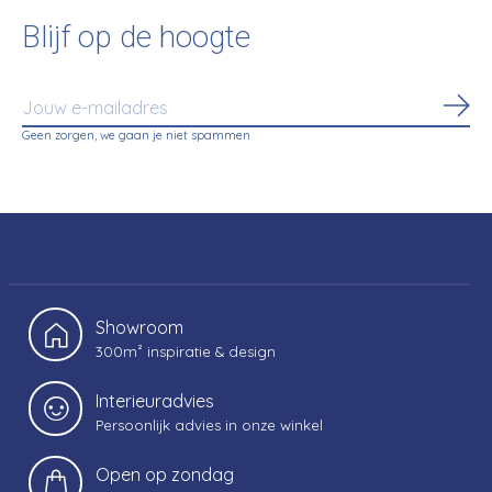
Blijf op de hoogte
Abo
Geen zorgen, we gaan je niet spammen
Showroom
300m² inspiratie & design
Interieuradvies
Persoonlijk advies in onze winkel
Open op zondag