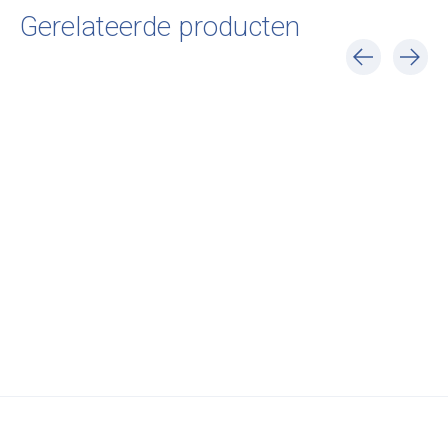
Gerelateerde producten
Carousel items
&Tradition
&Tradition
&Tradition
Thorvald SC94
Thorvald SC95
Thorvald SC96
€301,00
€357,00
€618,00