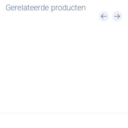
Gerelateerde producten
Carousel items
&Tradition
&Tradition
&Tradition
Thorvald SC94
Thorvald SC95
Thorvald SC96
€301,00
€357,00
€618,00