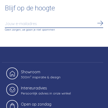
Blijf op de hoogte
Abo
Geen zorgen, we gaan je niet spammen
Showroom
300m² inspiratie & design
Interieuradvies
Persoonlijk advies in onze winkel
Open op zondag