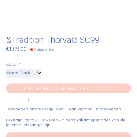
&Tradition Thorvald SC99
€1.373,00
Nabestelling
Color:
*
Toevoegen aan winkelwagen
— €1.373,00
Aantal:
Toevoegen om te vergelijken
Aan verlanglijst toevoegen
Levertijd: circa 4 - 8 weken – tijdens vakantieperiodes kan de
levertijd iets langer zijn