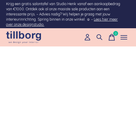
Krijg een gratis salontafel van Studio Henk vanaf een aankoopbedrag
van €1000. Ontdek ook al onze mooiste sale producten aan een
interessante prijs. – Advies nodig? Wij helpen je graag met jouw
interieurinrichting. Spring binnen in onze winkel. ☺ –
Lees hier meer
over onze designstudio.
0
items