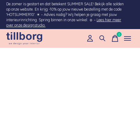
De zomer is gestart en dat betekent SUMMER SALE! Bekijk alle solden
op onze website. En krijg -10% op jouw nieuwe bestelling met de code
'HOTSUMMER10'. ☀︎ – Advies nodig? Wij helpen je graag met jouw
interieurinrichting. Spring binnen in onze winkel. ☺ –
Lees hier meer
over onze designstudio.
0
items