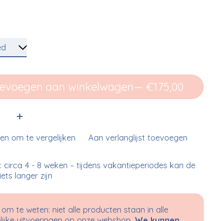
evoegen aan winkelwagen
— €175,00
:
n om te vergelijken
Aan verlanglijst toevoegen
d: circa 4 - 8 weken – tijdens vakantieperiodes kan de
 iets langer zijn
om te weten: niet alle producten staan in alle
ijke uitvoeringen op onze webshop.
We kunnen