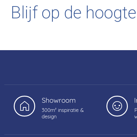
Blijf op de hoogte
Showroom
300m² inspiratie &
P
design
w