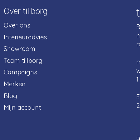
Over tillborg
Over ons
B
m
Interieuradvies
r
Showroom
Team tillborg
m
w
Campaigns
1
Merken
Blog
E
2
Mijn account
B