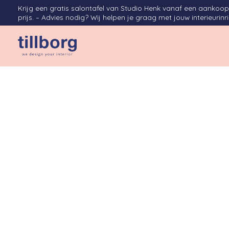
Krijg een gratis salontafel van Studio Henk vanaf een aanko
prijs. – Advies nodig? Wij helpen je graag met jouw interieurinr