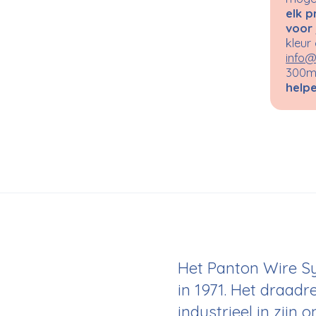
elk p
voor 
kleur
info@
300m²
helpe
Het Panton Wire S
in 1971. Het draadr
industrieel in zijn