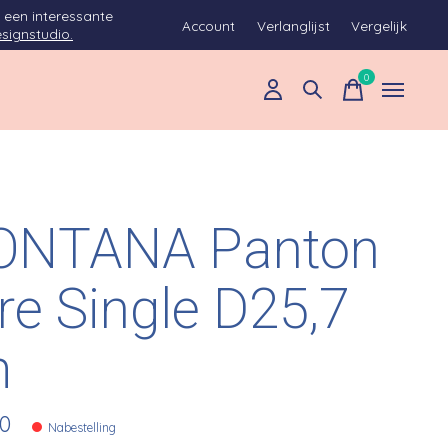
 een interessante
Account
Verlanglijst
Vergelijk
signstudio.
0
items
NTANA Panton
re Single D25,7
m
00
Nabestelling